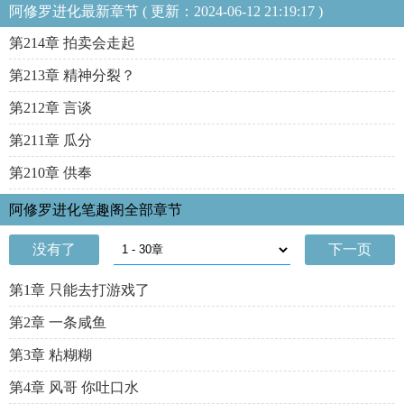
阿修罗进化最新章节 ( 更新：2024-06-12 21:19:17 )
第214章 拍卖会走起
第213章 精神分裂？
第212章 言谈
第211章 瓜分
第210章 供奉
阿修罗进化笔趣阁全部章节
没有了
下一页
第1章 只能去打游戏了
第2章 一条咸鱼
第3章 粘糊糊
第4章 风哥 你吐口水